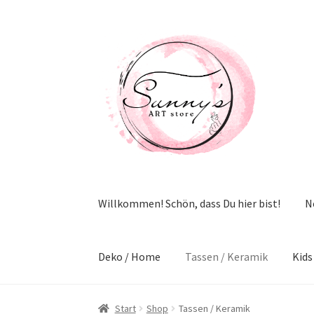
Zur
Zum
Navigation
Inhalt
springen
springen
Willkommen! Schön, dass Du hier bist!
N
Deko / Home
Tassen / Keramik
Kids
Start
Shop
Tassen / Keramik