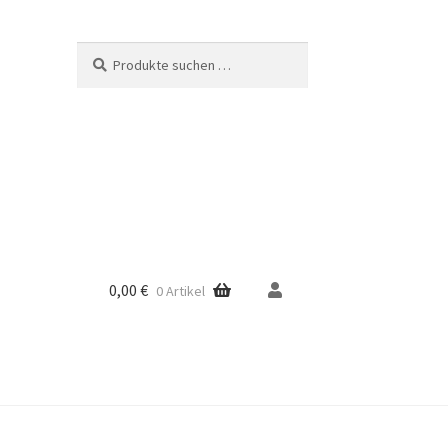
Suche
Suchen
nach:
0,00
€
0 Artikel