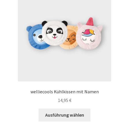
Tassen / Keramik
Unterm
Kids
öffnen
Unternehmen / Referenzen
welliecools Kühlkissen mit Namen
14,95
€
Dieses
Ausführung wählen
Produkt
weist