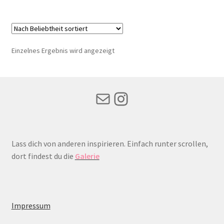
mehrere
Varianten
auf.
Die
Einzelnes Ergebnis wird angezeigt
Optionen
können
auf
Mail
Instagram
der
Produktseite
gewählt
werden
Lass dich von anderen inspirieren. Einfach runter scrollen,
dort findest du die
Galerie
Impressum