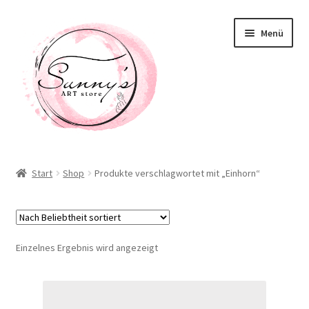
Zur
Zum
Menü
Navigation
Inhalt
springen
springen
Willkommen! Schön, dass Du hier bist!
Start
Shop
Produkte verschlagwortet mit „Einhorn“
Neuigkeiten
Shop
Einzelnes Ergebnis wird angezeigt
Unterm
Taschen / Accessoirs
öffnen
Deko / Home