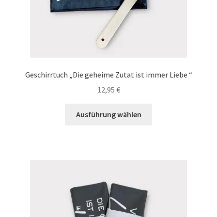
werden
Geschirrtuch „Die geheime Zutat ist immer Liebe “
12,95
€
Dieses
Ausführung wählen
Produkt
weist
mehrere
Varianten
auf.
Die
Optionen
können