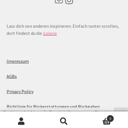
Lass dich von anderen inspirieren. Einfach runter scrollen,
dort findest du die
Galerie
Impressum
AGBs
Privacy Policy
Richtlinie für Rückerstattungen und Rückgaben
Cookies erleichtern die Bereitstellung unserer Dienste.
0
Mit der Nutzung unserer Dienste erklären Sie sich damit
Suche
Suchen
einverstanden, dass wir Cookies verwenden.
OK