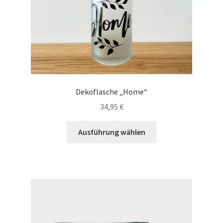
Dekoflasche „Home“
34,95
€
Dieses
Ausführung wählen
Produkt
weist
mehrere
Varianten
auf.
Die
Optionen