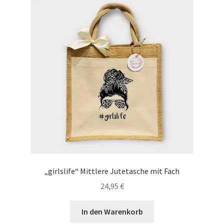
auf.
Die
Optionen
können
auf
der
Produktseite
gewählt
werden
„girlslife“ Mittlere Jutetasche mit Fach
24,95
€
In den Warenkorb