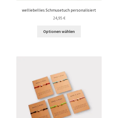
welliebellies Schmusetuch personalisiert
24,95
€
Dieses
Optionen wählen
Produkt
weist
mehrere
Varianten
auf.
Die
Optionen
können
auf
der
Produktseite
gewählt
werden