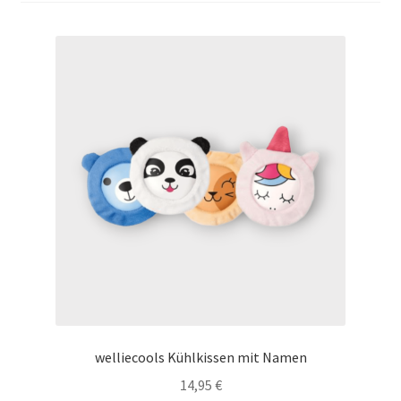
Tassen / Keramik
Unterm
Kids
öffnen
Unternehmen / Referenzen
welliecools Kühlkissen mit Namen
14,95
€