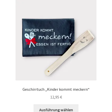
auf.
Die
Optionen
können
auf
der
Produktseite
gewählt
werden
Geschirrtuch „Kinder kommt meckern“
12,95
€
Dieses
Ausführung wählen