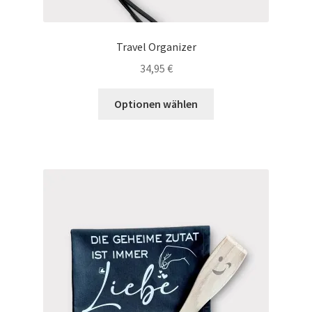
Travel Organizer
34,95
€
Dieses
Optionen wählen
Produkt
weist
mehrere
Varianten
auf.
Die
Optionen
können
auf
der
Produktseite
gewählt