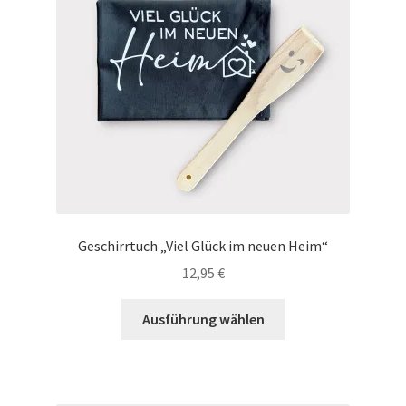
können
auf
der
Produktseite
gewählt
werden
Geschirrtuch „Viel Glück im neuen Heim“
12,95
€
Dieses
Ausführung wählen
Produkt
weist
mehrere
Varianten