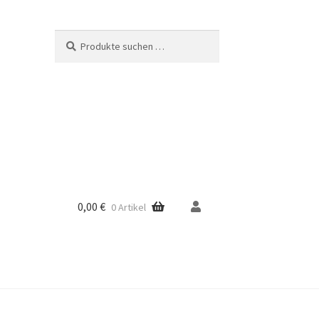
Suche
Suchen
nach:
0,00
€
0 Artikel