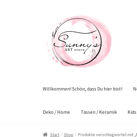
Zur
Zum
Navigation
Inhalt
springen
springen
Willkommen! Schön, dass Du hier bist!
N
Deko / Home
Tassen / Keramik
Kids
Start
Shop
Produkte verschlagwortet mit „