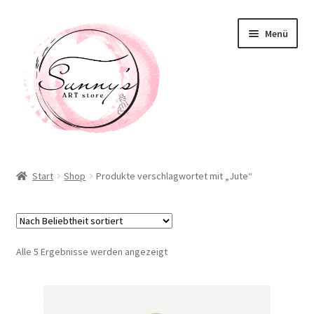
Zur
Zum
Menü
Navigation
Inhalt
springen
springen
Willkommen! Schön, dass Du hier bist!
Start
Shop
Produkte verschlagwortet mit „Jute“
Neuigkeiten
Shop
Nach
Alle 5 Ergebnisse werden angezeigt
Unterm
Beliebtheit
Taschen / Accessoirs
öffnen
sortiert
Deko / Home