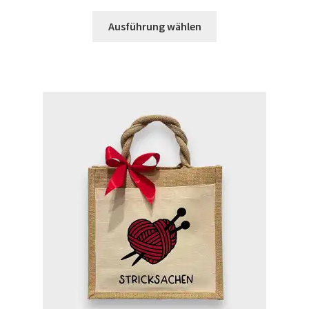
Dieses
Ausführung wählen
Produkt
weist
mehrere
Varianten
auf.
Die
Optionen
können
auf
der
Produktseite
gewählt
werden