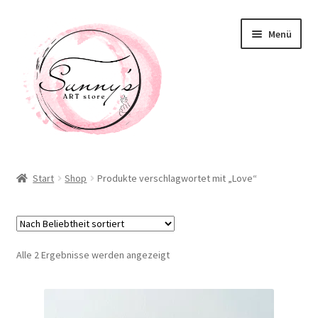
Zur
Zum
Menü
Navigation
Inhalt
springen
springen
Willkommen! Schön, dass Du hier bist!
Start
Shop
Produkte verschlagwortet mit „Love“
Neuigkeiten
Shop
Nach
Alle 2 Ergebnisse werden angezeigt
Unterm
Beliebtheit
Taschen / Accessoirs
öffnen
sortiert
Deko / Home