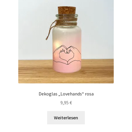
Tassen / Keramik
Unterm
Kids
öffnen
Unternehmen / Referenzen
Dekoglas „Lovehands“ rosa
9,95
€
Weiterlesen