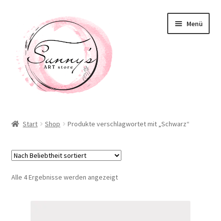
Zur
Zum
Menü
Navigation
Inhalt
springen
springen
Willkommen! Schön, dass Du hier bist!
Start
Shop
Produkte verschlagwortet mit „Schwarz“
Neuigkeiten
Shop
Nach
Alle 4 Ergebnisse werden angezeigt
Unterm
Beliebtheit
Taschen / Accessoirs
öffnen
sortiert
Deko / Home