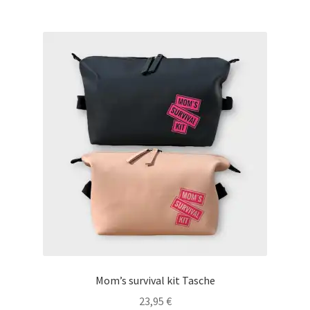
mehrere
Varianten
auf.
Die
Optionen
können
auf
der
Produktseite
gewählt
werden
Mom’s survival kit Tasche
23,95
€