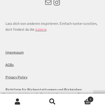
Mail
Instagram
Lass dich von anderen inspirieren. Einfach runter scrollen,
dort findest du die
Galerie
Impressum
AGBs
Privacy Policy
Richtlinie für Rückerstattungen und Rückgaben
Cookies erleichtern die Bereitstellung unserer Dienste.
0
Mit der Nutzung unserer Dienste erklären Sie sich damit
Suche
Suchen