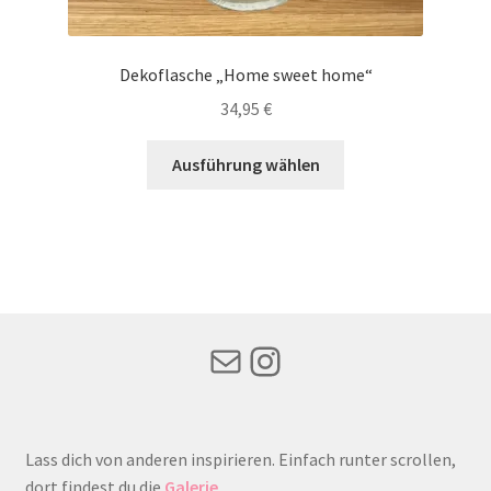
Dekoflasche „Home sweet home“
34,95
€
Dieses
Ausführung wählen
Produkt
weist
mehrere
Varianten
auf.
Die
Optionen
Mail
Instagram
können
auf
der
Produktseite
Lass dich von anderen inspirieren. Einfach runter scrollen,
gewählt
dort findest du die
Galerie