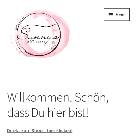
Zur
Zum
Menü
Navigation
Inhalt
springen
springen
Willkommen! Schön, dass Du hier bist!
Neuigkeiten
Willkommen! Schön,
Shop
dass Du hier bist!
Unterm
Taschen / Accessoirs
öffnen
Direkt zum Shop – hier klicken!
Deko / Home