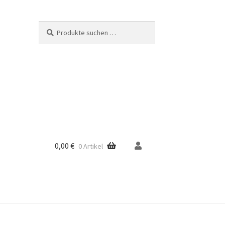
Suche
Suchen
nach:
0,00
€
0 Artikel