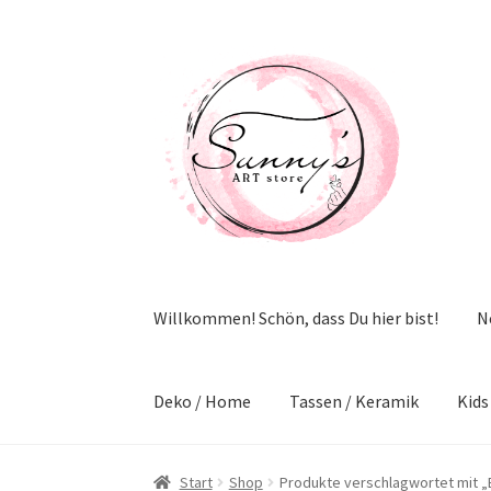
Zur
Zum
Navigation
Inhalt
springen
springen
Willkommen! Schön, dass Du hier bist!
N
Deko / Home
Tassen / Keramik
Kids
Start
Shop
Produkte verschlagwortet mit 