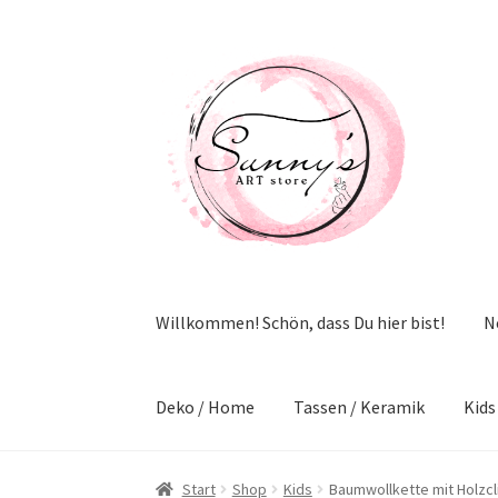
Zur
Zum
Navigation
Inhalt
springen
springen
Willkommen! Schön, dass Du hier bist!
N
Deko / Home
Tassen / Keramik
Kids
Start
Shop
Kids
Baumwollkette mit Holzcl