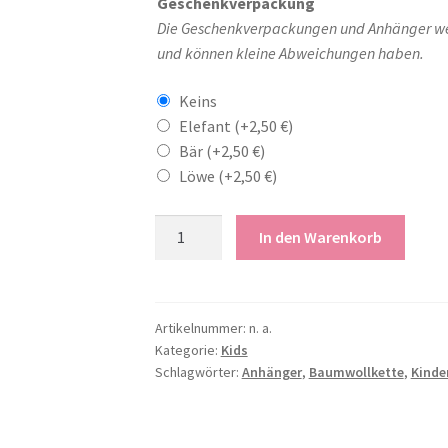
Geschenkverpackung
Die Geschenkverpackungen und Anhänger werd
und können kleine Abweichungen haben.
Keins
Elefant
(+
2,50
€
)
Bär
(+
2,50
€
)
Löwe
(+
2,50
€
)
Baumwollkette
In den Warenkorb
mit
Holzclip
Menge
Artikelnummer:
n. a.
Kategorie:
Kids
Schlagwörter:
Anhänger
,
Baumwollkette
,
Kinde