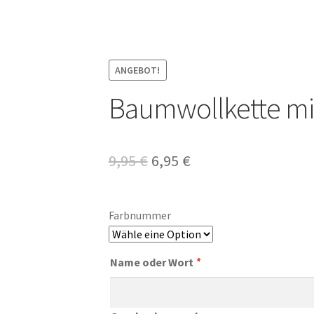
ANGEBOT!
Baumwollkette mit
Ursprünglicher
Aktueller
9,95
€
6,95
€
Preis
Preis
war:
ist:
Farbnummer
9,95 €
6,95 €.
Name oder Wort
*