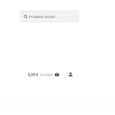
Suche
Suchen
nach:
0,00
€
0 Artikel