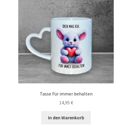
Tassen / Keramik
Unterm
Kids
öffnen
Unternehmen / Referenzen
Tasse Für immer behalten
14,95
€
In den Warenkorb