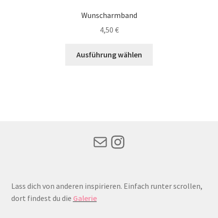
Wunscharmband
4,50
€
Dieses
Ausführung wählen
Produkt
weist
mehrere
Varianten
auf.
Die
Optionen
Mail
Instagram
können
auf
der
Produktseite
Lass dich von anderen inspirieren. Einfach runter scrollen,
gewählt
dort findest du die
Galerie
werden