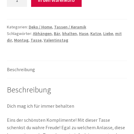
Für
immer
behalten
Menge
Kategorien:
Deko / Home
,
Tassen / Keramik
Schlagwörter:
Abhängen
,
Bär
,
bhalten
,
Hase
,
Katze
,
Liebe
,
mit
dir
,
Montag
,
Tasse
,
Valentinstag
Beschreibung
Beschreibung
Dich mag ich für immer behalten
Eins der schönsten Komplimente! Mit dieser Tasse
schenkst du wahre Freude! Egal zu welchem Anlasse, diese