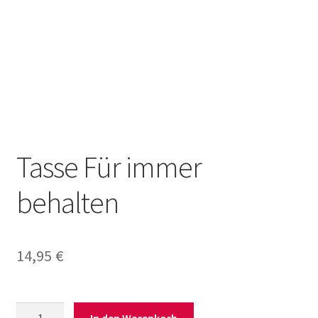
Tasse Für immer
behalten
14,95
€
Tasse
In den Warenkorb