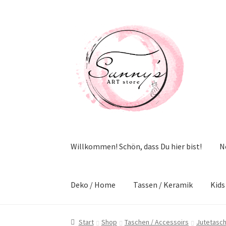
Zur
Zum
Navigation
Inhalt
springen
springen
Willkommen! Schön, dass Du hier bist!
N
Deko / Home
Tassen / Keramik
Kids
Start
Shop
Taschen / Accessoirs
Jutetasc