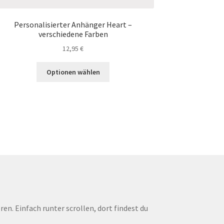
Personalisierter Anhänger Heart –
verschiedene Farben
12,95
€
Dieses
Optionen wählen
Produkt
weist
mehrere
Varianten
auf.
Die
Optionen
können
auf
der
Produktseite
gewählt
ren. Einfach runter scrollen, dort findest du
werden