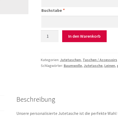
Buchstabe
*
große
In den Warenkorb
Jutetasche
mit
Fach
personalisiert
Kategorien:
Jutetaschen
,
Taschen / Accessoirs
Schlagwörter:
Baumwolle
,
Jutetasche
,
Leinen
,
Menge
Beschreibung
Unsere personalisierte Jutetasche ist die perfekte Wahl 