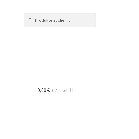
Suche
Suchen
nach:
0,00
€
0 Artikel