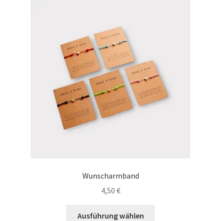
Wunscharmband
4,50
€
Dieses
Ausführung wählen