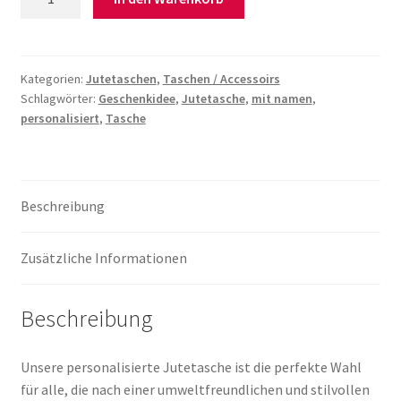
Jutetasche
Natur
personalisiert
Menge
Kategorien:
Jutetaschen
,
Taschen / Accessoirs
Schlagwörter:
Geschenkidee
,
Jutetasche
,
mit namen
,
personalisiert
,
Tasche
Beschreibung
Zusätzliche Informationen
Beschreibung
Unsere personalisierte Jutetasche ist die perfekte Wahl
für alle, die nach einer umweltfreundlichen und stilvollen