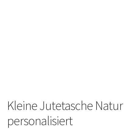
Tassen / Keramik
Unterm
Kids
öffnen
Unternehmen / Referenzen
Kleine Jutetasche Natur
personalisiert