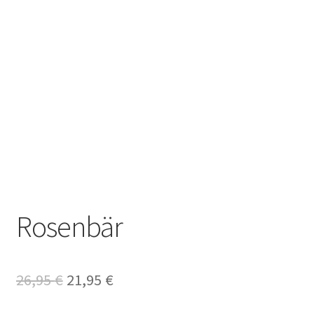
Rosenbär
Ursprünglicher
Aktueller
26,95
€
21,95
€
Preis
Preis