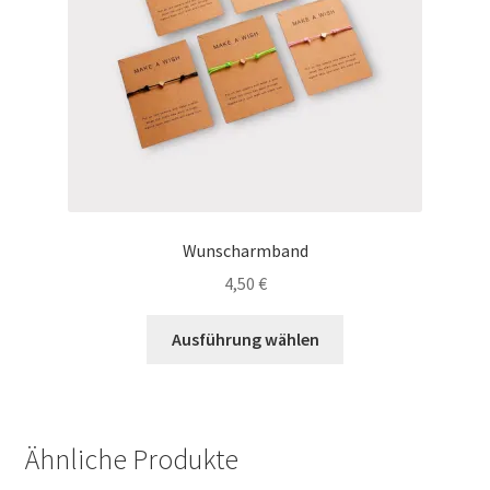
Wunscharmband
4,50
€
Dieses
Ausführung wählen
Produkt
weist
mehrere
Varianten
Ähnliche Produkte
auf.