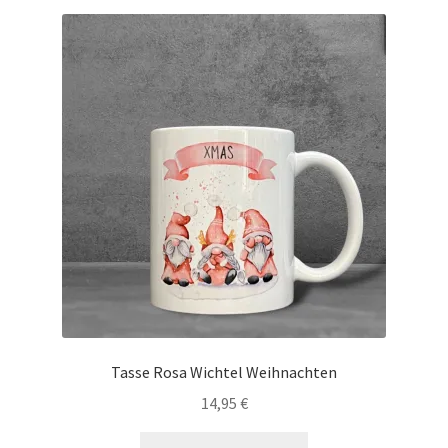
Die
Optionen
können
auf
der
Produktseite
gewählt
werden
Tasse Rosa Wichtel Weihnachten
14,95
€