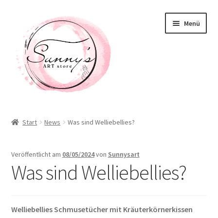
Zur
Zum
Menü
Navigation
Inhalt
springen
springen
Willkommen! Schön, dass Du hier bist!
Start
News
Was sind Welliebellies?
Neuigkeiten
Veröffentlicht am
08/05/2024
von
Sunnysart
Shop
Was sind Welliebellies?
Unterm
Taschen / Accessoirs
öffnen
Welliebellies Schmusetücher mit Kräuterkörnerkissen
Deko / Home