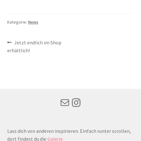
Kategorie:
News
Beitrags-
Vorheriger
Jetzt endlich im Shop
Beitrag:
erhältlich!
Navigation
Mail
Instagram
Lass dich von anderen inspirieren. Einfach runter scrollen,
dort findest du die
Galerie