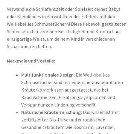
Verwandle die Schlafenszeit oder Spielzeit deines Babys
Tassen / Keramik
oder Kleinkindes in ein wohltuendes Erlebnis mit den
Welliebellies Schmusetüchern! Diese liebevoll gestalteten
Unterm
Kids
Schmusetücher vereinen Kuscheligkeit und Komfort auf
öffnen
einzigartige Weise, um deinem Kind in verschiedenen
Unternehmen / Referenzen
Situationen zu helfen.
Merkmale und Vorteile:
Multifunktionales Design:
Die Welliebellies
Schmusetücher sind mit einem herausnehmbaren
Kräuterkörnerkissen ausgestattet, das bei
Bauchschmerzen, Erkältungssymptomen und
Verspannungen Linderung verschafft.
Natürliche Kräutermischung:
Das Kissen ist mit
zertifizierter Bio-Hirse und europäischen
Gesundheitskräutern wie Rosmarin, Lavendel,