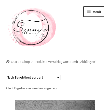
Zur
Zum
Menü
Navigation
Inhalt
springen
springen
Willkommen! Schön, dass Du hier bist!
Start
Shop
Produkte verschlagwortet mit „Abhängen“
Neuigkeiten
Shop
Nach
Alle 4 Ergebnisse werden angezeigt
Unterm
Beliebtheit
Taschen / Accessoirs
öffnen
sortiert
Deko / Home