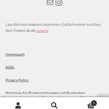
Mail
Instagram
Lass dich von anderen inspirieren. Einfach runter scrollen,
dort findest du die
Galerie
Impressum
AGBs
Privacy Policy
Richtlinie für Rückerstattungen und Rückgaben
Cookies erleichtern die Bereitstellung unserer Dienste.
0
Mit der Nutzung unserer Dienste erklären Sie sich damit
Suche
Suchen