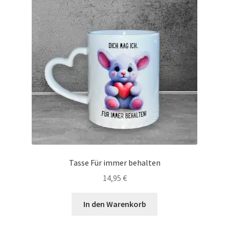
Tassen / Keramik
Unterm
Kids
öffnen
Unternehmen / Referenzen
Tasse Für immer behalten
14,95
€
In den Warenkorb