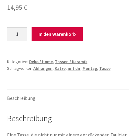
14,95
€
Tasse
In den Warenkorb
„Abhängen
am
liebsten
mit
Kategorien:
Deko / Home
,
Tassen / Keramik
Schlagwörter:
Abhängen
,
Katze
,
mit dir
,
Montag
,
Tasse
dir“
Menge
Beschreibung
Beschreibung
Eine Tasse, die nicht nur mit einem entzückenden Faultier