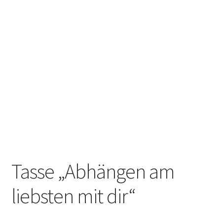
Tassen / Keramik
Unterm
Kids
öffnen
Unternehmen / Referenzen
Tasse „Abhängen am
liebsten mit dir“