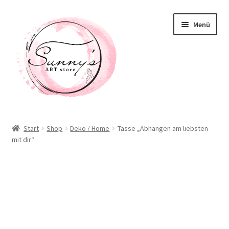
Zur
Zum
Menü
Navigation
Inhalt
springen
springen
Willkommen! Schön, dass Du hier bist!
Start
Shop
Deko / Home
Tasse „Abhängen am liebsten
mit dir“
Neuigkeiten
Shop
Unterm
Taschen / Accessoirs
öffnen
Deko / Home