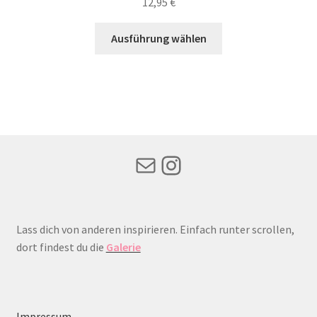
12,95
€
Dieses
Ausführung wählen
Produkt
weist
mehrere
Varianten
auf.
Die
Optionen
Mail
Instagram
können
auf
der
Produktseite
Lass dich von anderen inspirieren. Einfach runter scrollen,
gewählt
dort findest du die
Galerie
werden
Impressum