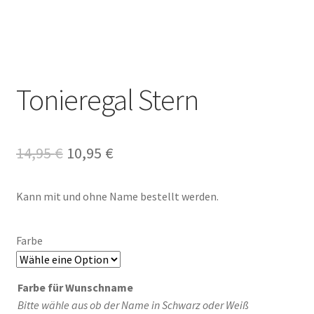
Tonieregal Stern
Ursprünglicher
Aktueller
14,95
€
10,95
€
Preis
Preis
Kann mit und ohne Name bestellt werden.
war:
ist:
14,95 €
10,95 €.
Farbe
Farbe für Wunschname
Bitte wähle aus ob der Name in Schwarz oder Weiß