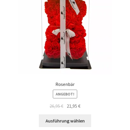
Rosenbär
ANGEBOT!
Ursprünglicher
Aktueller
26,95
€
21,95
€
Preis
Preis
Dieses
war:
ist:
Ausführung wählen
Produkt
26,95 €
21,95 €.