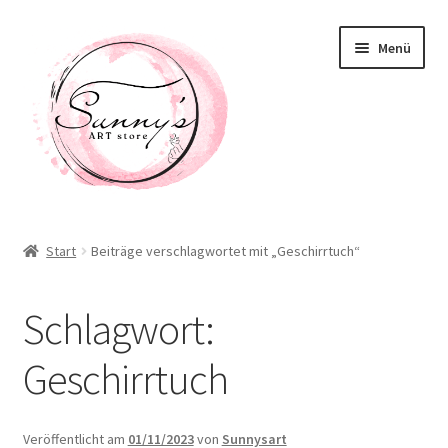
Zur
Zum
Menü
Navigation
Inhalt
springen
springen
Willkommen! Schön, dass Du hier bist!
Start
Beiträge verschlagwortet mit „Geschirrtuch“
Neuigkeiten
Schlagwort:
Shop
Geschirrtuch
Unterm
Taschen / Accessoirs
öffnen
Deko / Home
Veröffentlicht am
01/11/2023
von
Sunnysart