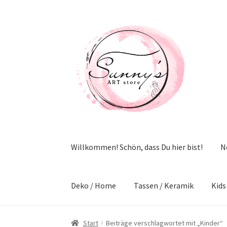
Zur
Zum
Navigation
Inhalt
springen
springen
Willkommen! Schön, dass Du hier bist!
N
Deko / Home
Tassen / Keramik
Kids
Start
Beiträge verschlagwortet mit „Kinder“