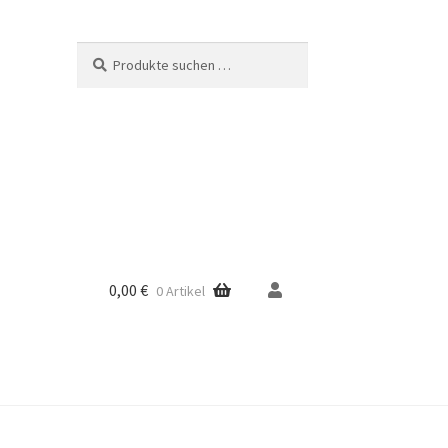
Suche
Suchen
nach:
0,00
€
0 Artikel