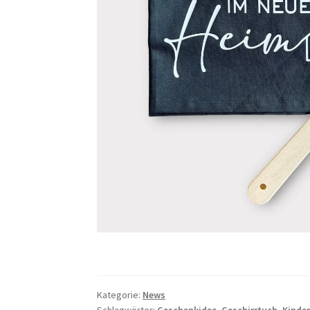
Kategorie:
News
Schlagwörter:
Geschenkidee
,
Geschirrtuch
,
Kinde